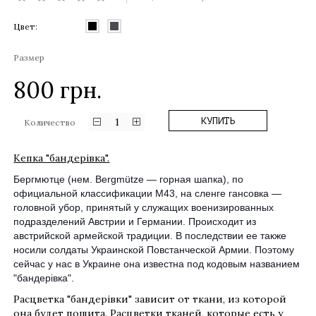
Цвет:
Размер
800
грн.
1
КУПИТЬ
Количество
Кепка "бандерівка".
Бергмютце (нем. Bergmütze — горная шапка), по
официальной классификации M43, на сленге гансовка —
головной убор, принятый у служащих военизированных
подразделений Австрии и Германии. Происходит из
австрийской армейской традиции. В последствии ее также
носили солдаты Украинской Повстанческой Армии. Поэтому
сейчас у нас в Украине она известна под кодовым названием
"бандерівка".
Расцветка "бандерівки" зависит от ткани, из которой
она будет пошита. Расцветки тканей, которые есть у