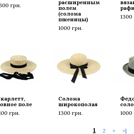
расширенным
вяза
300 грн.
полем
раф
(солома
1300 
пшеницы)
1000 грн.
карлетт,
Солома
Фед
овное поле
широкополая
соло
100 грн.
1300 грн.
1000 
1
2
>
>|