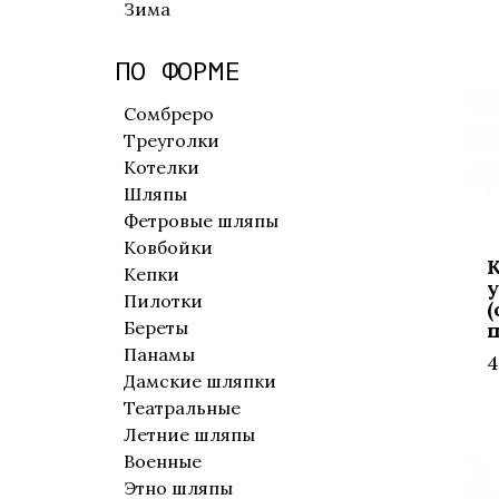
Зима
ПО ФОРМЕ
Сомбреро
Треуголки
Котелки
Шляпы
Фетровые шляпы
Ковбойки
К
Кепки
Пилотки
(
Береты
Панамы
4
Дамские шляпки
Театральные
Летние шляпы
Военные
Этно шляпы