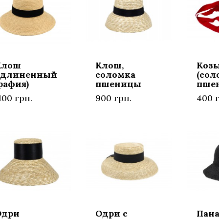
Клош
Клош,
Коз
удлиненный
соломка
(сол
рафия)
пшеницы
пше
100 грн.
900 грн.
400 г
Одри
Одри с
Пан