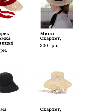
ырек
Мини
омка
Скарлет,
ницы)
800 грн.
рн.
ама
Скарлет,