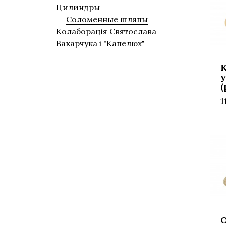
Цилиндры
Соломенные шляпы
Колаборація Святослава
Вакарчука і "Капелюх"
(
1