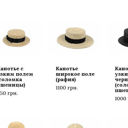
анотье с
Канотье
Кано
узким полем
широкое поле
узки
соломка
(рафия)
черн
пшеницы)
(сол
1100 грн.
пше
50 грн.
1000 