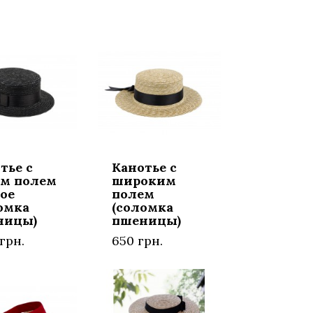
тье с
Канотье с
м полем
широким
ое
полем
омка
(соломка
ницы)
пшеницы)
грн.
650 грн.