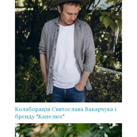
Колаборація Святослава Вакарчука і
бренду "Капелюх"