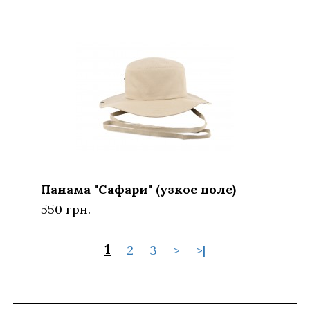
Панама "Сафари" (узкое поле)
550 грн.
1
2
3
>
>|