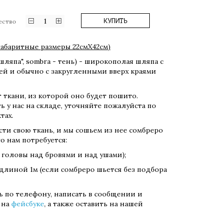
1
КУПИТЬ
ество
габаритные размеры 22смХ42см)
"шляпа", sombra - тень) - широкополая шляпа с
ей и обычно с закругленными вверх краями
т ткани, из которой оно будет пошито.
ь у нас на складе, уточняйте пожалуйста по
тах.
ти свою ткань, и мы сошьем из нее сомбреро
о нам потребуется:
т головы над бровями и над ушами);
 длиной 1м (если сомбреро шьется без подбора
ть по телефону, написать в сообщении и
 на
фейсбуке
, а также оставить на нашей