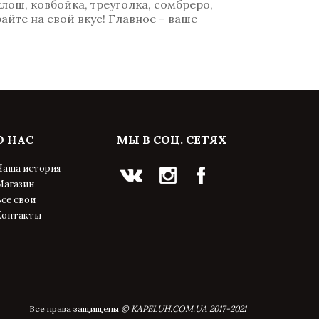
лош, ковбойка, треуголка, сомбреро,
айте на свой вкус! Главное – ваше
О НАС
МЫ В СОЦ. СЕТЯХ
Наша история
Магазин
се свои
Контакты
Все права защищены
© KAPELUH.COM.UA 2017-2021