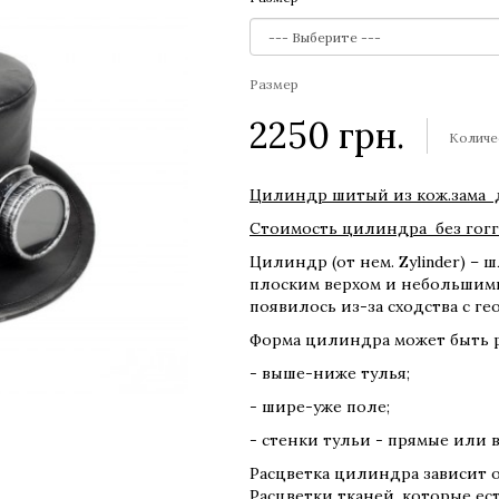
Размер
2250
грн.
Количе
Цилиндр шитый из кож.зама 
Стоимость цилиндра без гогг
Цилиндр (от нем. Zylinder) –
плоским верхом и небольшими
появилось из-за сходства с г
Форма цилиндра может быть 
- выше-ниже тулья;
- шире-уже поле;
- стенки тульи - прямые или 
Расцветка цилиндра зависит о
Расцветки тканей, которые ест