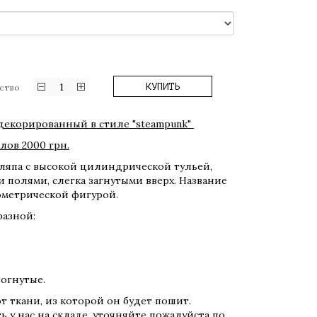
1
КУПИТЬ
ство
декорированный в стиле "steampunk"
лов 2000 грн.
 шляпа с высокой цилиндрической тульей,
 полями, слегка загнутыми вверх. Название
еометрической фигурой.
разной:
вогнутые.
т ткани, из которой он будет пошит.
ь у нас на складе, уточняйте пожалуйста по