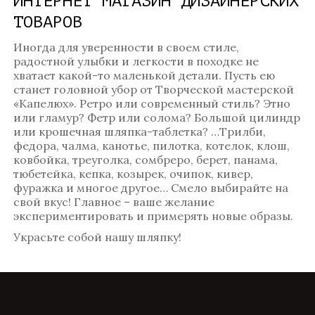
ИНТЕРНЕТ МАГАЗИН ДИЗАЙНЕРСКИХ
ТОВАРОВ
Иногда для уверенности в своем стиле,
радостной улыбки и легкости в походке не
хватает какой-то маленькой детали. Пусть ею
станет головной убор от Творческой мастерской
«Капелюх». Ретро или современный стиль? Этно
или гламур? Фетр или солома? Большой цилиндр
или крошечная шляпка-таблетка? …Трилби,
федора, чалма, канотье, пилотка, котелок, клош,
ковбойка, треуголка, сомбреро, берет, панама,
тюбетейка, кепка, козырек, очипок, кивер,
фуражка и многое другое… Смело выбирайте на
свой вкус! Главное – ваше желание
экспериментировать и примерять новые образы.
Украсьте собой нашу шляпку!