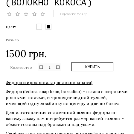
(ВОЛОКНО КОКОСА)
Оцените товар
Цвет:
Размер
1500
грн.
1
КУПИТЬ
Количество
Федора широкополая ( волокно кокоса)
Федора (fedora, snap brim, borsalino) - шляпа с широкими
ровными полями, и тропециевидной тульей,
имеющей одну ложбинку по центру и две по бокам.
Для изготовления соломенной шляпы федоры по
вашему заказу нам потребуется размер вашей головы -
обхват головы над бровями и над ушами.
Свой заказ вы можете: озвучить по телефону, написать