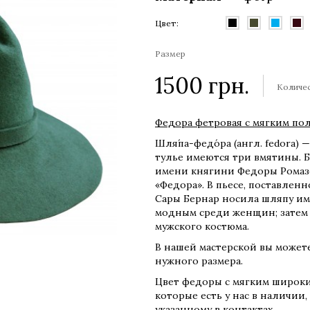
Цвет:
Размер
1500
грн.
Количе
Федора фетровая с мягким пол
Шля́па-федо́ра (англ. fedora)
тулье имеются три вмятины. Б
имени княгини Федоры Ромазо
«Федора». В пьесе, поставленн
Сары Бернар носила шляпу име
модным среди женщин; затем
мужского костюма.
В нашей мастерской вы можете
нужного размера.
Цвет федоры с мягким широки
которые есть у нас в наличии,
указанному в контактах.