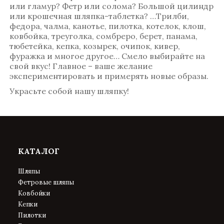
или гламур? Фетр или солома? Большой цилиндр
или крошечная шляпка-таблетка? …Трилби,
федора, чалма, канотье, пилотка, котелок, клош,
ковбойка, треуголка, сомбреро, берет, панама,
тюбетейка, кепка, козырек, очипок, кивер,
фуражка и многое другое… Смело выбирайте на
свой вкус! Главное – ваше желание
экспериментировать и примерять новые образы.
Украсьте собой нашу шляпку!
КАТАЛОГ
Шляпы
Фетровые шляпы
Ковбойки
Кепки
Пилотки