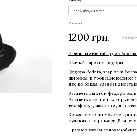
Размер
1200
грн.
Количе
Шляпа шитая габардин (костюм
Шитый вариант федоры.
Федора (fedora, snap brim, bo
ширины, и тропециевидной т
две по бокам. Разновидность
Расцветка шитой федоры завис
Расцветки тканей, которые ест
телефону, указанному в контак
Кроме этого вы можете принес
нужного вам размера. Для этог
- размер вашей головы (обхва