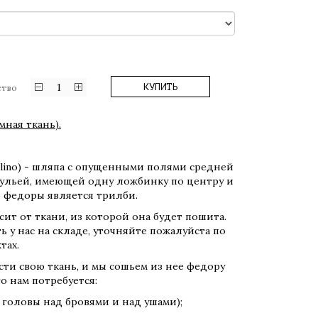
1
КУПИТЬ
ство
ная ткань).
rsalino) - шляпа с опущенными полями средней
ульей, имеющей одну ложбинку по центру и
ю федоры является трилби.
ит от ткани, из которой она будет пошита.
ь у нас на складе, уточняйте пожалуйста по
тах.
ти свою ткань, и мы сошьем из нее федору
о нам потребуется:
т головы над бровями и над ушами);