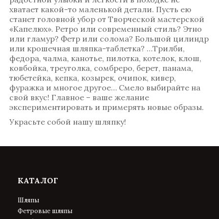
хватает какой-то маленькой детали. Пусть ею
станет головной убор от Творческой мастерской
«Капелюх». Ретро или современный стиль? Этно
или гламур? Фетр или солома? Большой цилиндр
или крошечная шляпка-таблетка? …Трилби,
федора, чалма, канотье, пилотка, котелок, клош,
ковбойка, треуголка, сомбреро, берет, панама,
тюбетейка, кепка, козырек, очипок, кивер,
фуражка и многое другое… Смело выбирайте на
свой вкус! Главное – ваше желание
экспериментировать и примерять новые образы.
Украсьте собой нашу шляпку!
КАТАЛОГ
Шляпы
Фетровые шляпы