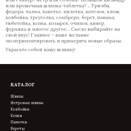
или крошечная шляпка-таблетка? …Трилби,
федора, чалма, канотье, пилотка, котелок, клош,
ковбойка, треуголка, сомбреро, берет, панама,
тюбетейка, кепка, козырек, очипок, кивер,
фуражка и многое другое… Смело выбирайте на
свой вкус! Главное – ваше желание
экспериментировать и примерять новые образы.
Украсьте собой нашу шляпку!
КАТАЛОГ
Шляпы
Фетровые шляпы
Ковбойки
Кепки
Пилотки
Береты