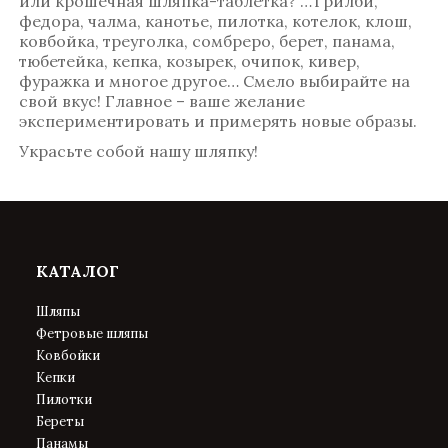
или крошечная шляпка-таблетка? …Трилби,
федора, чалма, канотье, пилотка, котелок, клош,
ковбойка, треуголка, сомбреро, берет, панама,
тюбетейка, кепка, козырек, очипок, кивер,
фуражка и многое другое… Смело выбирайте на
свой вкус! Главное – ваше желание
экспериментировать и примерять новые образы.
Украсьте собой нашу шляпку!
КАТАЛОГ
Шляпы
Фетровые шляпы
Ковбойки
Кепки
Пилотки
Береты
Панамы