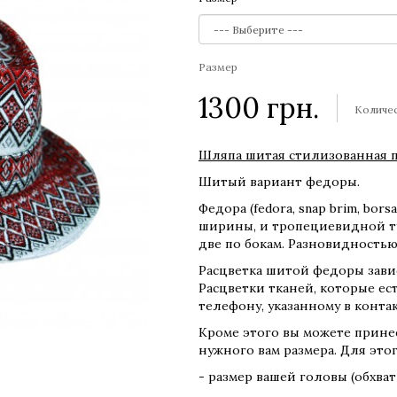
Размер
1300
грн.
Количе
Шляпа шитая стилизованная 
Шитый вариант федоры.
Федора (fedora, snap brim, bo
ширины, и тропециевидной т
две по бокам. Разновидность
Расцветка шитой федоры завис
Расцветки тканей, которые ест
телефону, указанному в контак
Кроме этого вы можете принес
нужного вам размера. Для этог
- размер вашей головы (обхва