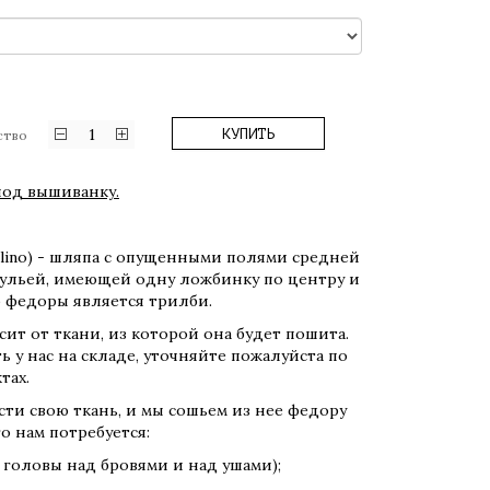
1
КУПИТЬ
ство
под вышиванку.
rsalino) - шляпа с опущенными полями средней
ульей, имеющей одну ложбинку по центру и
ю федоры является трилби.
ит от ткани, из которой она будет пошита.
ь у нас на складе, уточняйте пожалуйста по
тах.
ти свою ткань, и мы сошьем из нее федору
о нам потребуется:
т головы над бровями и над ушами);