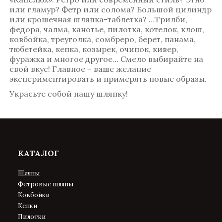
или гламур? Фетр или солома? Большой цилиндр
или крошечная шляпка-таблетка? …Трилби,
федора, чалма, канотье, пилотка, котелок, клош,
ковбойка, треуголка, сомбреро, берет, панама,
тюбетейка, кепка, козырек, очипок, кивер,
фуражка и многое другое… Смело выбирайте на
свой вкус! Главное – ваше желание
экспериментировать и примерять новые образы.
Украсьте собой нашу шляпку!
КАТАЛОГ
Шляпы
Фетровые шляпы
Ковбойки
Кепки
Пилотки