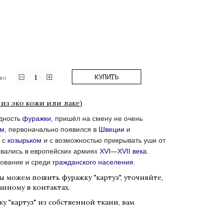
1
КУПИТЬ
во
м из эко кожи или лаке)
дность
фуражки
, пришёл на смену не очень
ам
, первоначально появился в
Швеции
и
с
козырьком
и с возможностью прикрывать уши от
овались в европейских армиях
XVI
—
XVII века
.
зование и среди
гражданского населения
.
ы можем пошить фуражку "картуз", уточняйте,
анному в контактах.
у "картуз" из собственной ткани, вам