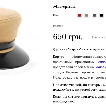
Материал
Цвет:
Размер
650
грн.
Количест
Фуражка "картуз" ( с козырько
Картуз
— неформенная разнови
практичным широкополым
шляп
представлял собой мягкий
колпак
холода. Картузы широко использ
Позднее картузы вошли в исполь
Наличие тканей, из которых м
пожалуйста, по телефону, указ
Если вы хотите пошить фуражк
необходимо: