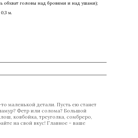
ь обхват головы над бровями и над ушами);
0,3 м.
×
-то маленькой детали. Пусть ею станет
гламур? Фетр или солома? Большой
лош, ковбойка, треуголка, сомбреро,
айте на свой вкус! Главное – ваше