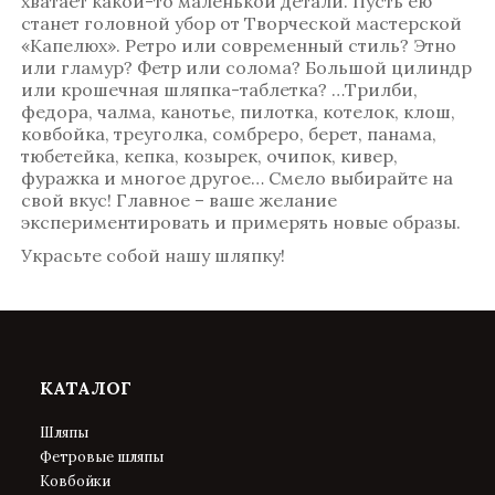
хватает какой-то маленькой детали. Пусть ею
станет головной убор от Творческой мастерской
«Капелюх». Ретро или современный стиль? Этно
или гламур? Фетр или солома? Большой цилиндр
или крошечная шляпка-таблетка? …Трилби,
федора, чалма, канотье, пилотка, котелок, клош,
ковбойка, треуголка, сомбреро, берет, панама,
тюбетейка, кепка, козырек, очипок, кивер,
фуражка и многое другое… Смело выбирайте на
свой вкус! Главное – ваше желание
экспериментировать и примерять новые образы.
Украсьте собой нашу шляпку!
КАТАЛОГ
Шляпы
Фетровые шляпы
Ковбойки