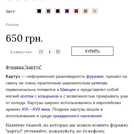
Цвет:
Размер
650
грн.
1
КУПИТЬ
Количество
Фуражка "картуз"
Картуз
— неформенная разновидность
фуражки
, пришёл на
смену не очень практичным широкополым
шляпам
,
первоначально появился в
Швеции
и представлял собой
мягкий
колпак
с
козырьком
и с возможностью прикрывать уши
от холода. Картузы широко использовались в европейских
армиях
XVI
—
XVII века
. Позднее картузы вошли в
использование и среди
гражданского населения
.
Наличие тканей, из которых мы можем пошить фуражку
"картуз", уточняйте, пожалуйста, по телефону,