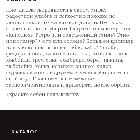
Иногда для уверенности в своем стиле,
радостной улыбки и легкости в походке не
хватает какой-то маленькой детали. Пусть ею
станет головной убор от Творческой мастерской
«Капелюх». Ретро или современный стиль? Этно
или гламур? Фетр или солома? Большой цилиндр
или крошечная шляпка-таблетка? …Трилби,
федора, чалма, канотье, пилотка, котелок, клош,
ковбойка, треуголка, сомбреро, берет, панама,
тюбетейка, кепка, козырек, очипок, кивер,
фуражка и многое другое… Смело выбирайте на
свой вкус! Главное – ваше желание
экспериментировать и примерять новые образы.
Украсьте собой нашу шляпку!
КАТАЛОГ