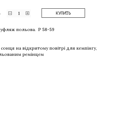
1
КУПИТЬ
о
муфляж польова. Р 58-59
сонця на відкритому повітрі для кемпінгу,
ульованим ремінцем