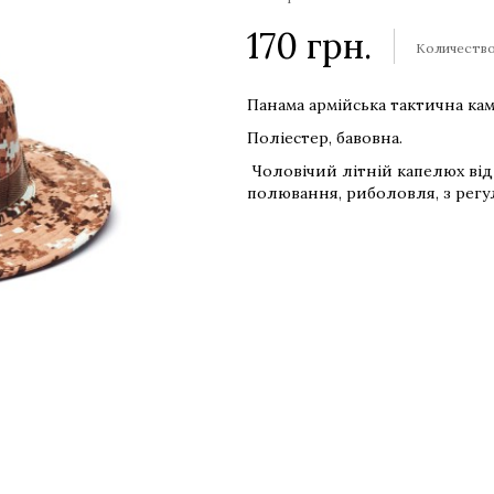
170
грн.
Количеств
Панама армійська тактична ка
Поліестер, бавовна.
Чоловічий літній капелюх від 
полювання, риболовля, з рег