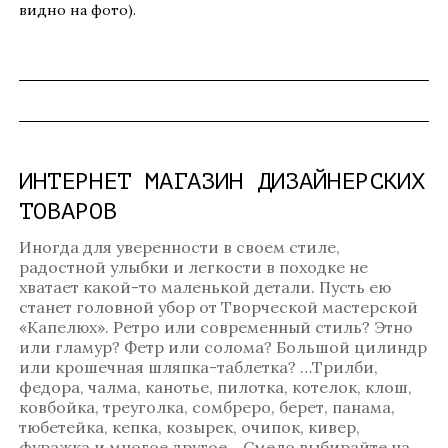
видно на фото).
ИНТЕРНЕТ МАГАЗИН ДИЗАЙНЕРСКИХ
ТОВАРОВ
Иногда для уверенности в своем стиле,
радостной улыбки и легкости в походке не
хватает какой-то маленькой детали. Пусть ею
станет головной убор от Творческой мастерской
«Капелюх». Ретро или современный стиль? Этно
или гламур? Фетр или солома? Большой цилиндр
или крошечная шляпка-таблетка? …Трилби,
федора, чалма, канотье, пилотка, котелок, клош,
ковбойка, треуголка, сомбреро, берет, панама,
тюбетейка, кепка, козырек, очипок, кивер,
фуражка и многое другое… Смело выбирайте на