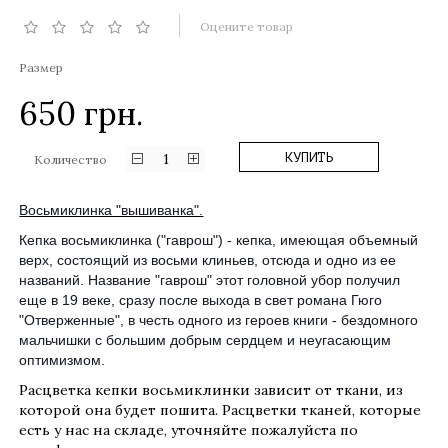
Оцените товар
Размер
650
грн.
1
КУПИТЬ
Количество
Восьмиклинка "вышиванка".
Кепка восьмиклинка ("гаврош") - кепка, имеющая объемный
верх, состоящий из восьми клиньев, отсюда и одно из ее
названий. Название "гаврош" этот головной убор получил
еще в 19 веке, сразу после выхода в свет романа Гюго
"Отверженные", в честь одного из героев книги - бездомного
мальчишки с большим добрым сердцем и неугасающим
оптимизмом.
Расцветка кепки восьмиклинки зависит от ткани, из
которой она будет пошита. Расцветки тканей, которые
есть у нас на складе, уточняйте пожалуйста по