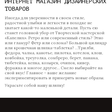
ИНТЕРНЕТ МАГАЗИН ДИЗАЙНЕРСКИХ
ТОВАРОВ
Иногда для уверенности в своем стиле,
радостной улыбки и легкости в походке не
хватает какой-то маленькой детали. Пусть ею
станет головной убор от Творческой мастерской
«Капелюх». Ретро или современный стиль? Этно
или гламур? Фетр или солома? Большой цилиндр
или крошечная шляпка-таблетка? …Трилби,
федора, чалма, канотье, пилотка, котелок, клош,
ковбойка, треуголка, сомбреро, берет, панама,
тюбетейка, кепка, козырек, очипок, кивер,
фуражка и многое другое… Смело выбирайте на
свой вкус! Главное – ваше желание
экспериментировать и примерять новые образы.
Украсьте собой нашу шляпку!