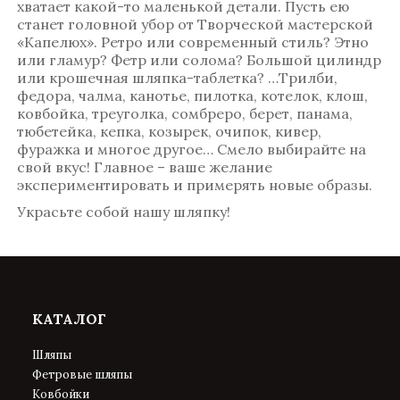
хватает какой-то маленькой детали. Пусть ею
станет головной убор от Творческой мастерской
«Капелюх». Ретро или современный стиль? Этно
или гламур? Фетр или солома? Большой цилиндр
или крошечная шляпка-таблетка? …Трилби,
федора, чалма, канотье, пилотка, котелок, клош,
ковбойка, треуголка, сомбреро, берет, панама,
тюбетейка, кепка, козырек, очипок, кивер,
фуражка и многое другое… Смело выбирайте на
свой вкус! Главное – ваше желание
экспериментировать и примерять новые образы.
Украсьте собой нашу шляпку!
КАТАЛОГ
Шляпы
Фетровые шляпы
Ковбойки